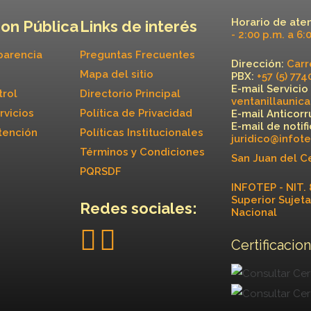
Horario de ate
on Pública
Links de interés
- 2:00 p.m. a 6:
parencia
Preguntas Frecuentes
Dirección:
Carre
Mapa del sitio
PBX:
+57 (5) 77
E-mail Servicio
trol
Directorio Principal
ventanillaunic
rvicios
Política de Privacidad
E-mail Anticorr
E-mail de notif
tención
Políticas Institucionales
juridico@infot
Términos y Condiciones
San Juan del C
PQRSDF
INFOTEP - NIT. 
Superior Sujeta
Redes sociales:
Nacional
Certificacion