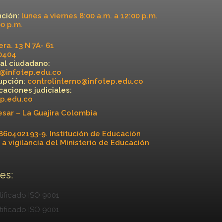
nción:
lunes a viernes 8:00 a.m. a 12:00 p.m.
00 p.m.
ra. 13 N 7A- 61
40404
 al ciudadano:
a@infotep.edu.co
upción:
controlinterno@infotep.edu.co
icaciones judiciales:
ep.edu.co
esar – La Guajira Colombia
860402193-9. Institución de Educación
 a vigilancia del Ministerio de Educación
es: