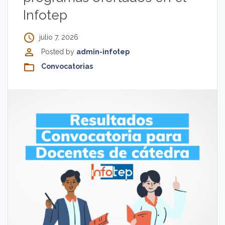
Infotep
access_time
julio 7, 2026
perm_identity
Posted by
admin-infotep
folder_open
Convocatorias