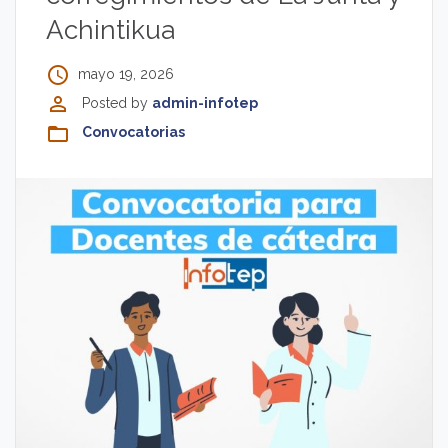
Achintikua
access_time
mayo 19, 2026
perm_identity
Posted by
admin-infotep
folder_open
Convocatorias