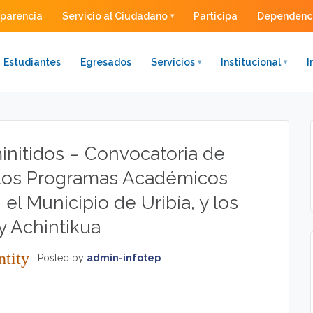
sparencia
Servicio al Ciudadano
Participa
Dependenc
Estudiantes
Egresados
Servicios
Institucional
I
initidos – Convocatoria de
 los Programas Académicos
el Municipio de Uribía, y los
y Achintikua
tity
Posted by
admin-infotep