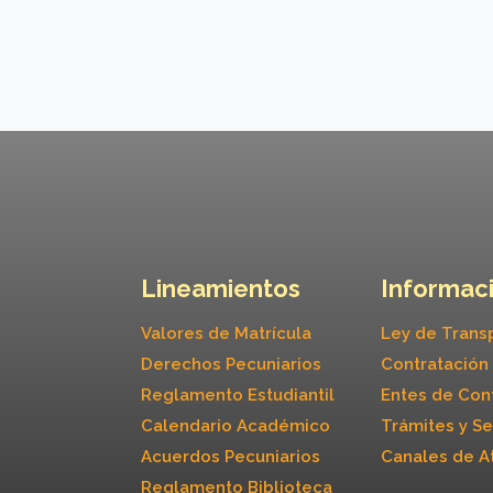
Lineamientos
Informaci
Valores de Matrícula
Ley de Trans
Derechos Pecuniarios
Contratación
Reglamento Estudiantil
Entes de Con
Calendario Académico
Trámites y Se
Acuerdos Pecuniarios
Canales de A
Reglamento Biblioteca