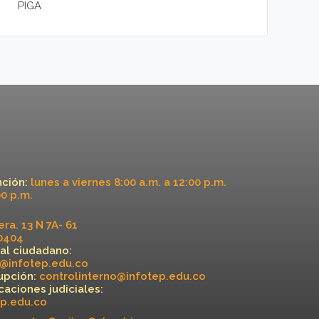
PIGA
nción:
lunes a viernes 8:00 a.m. a 12:00 p.m.
00 p.m.
ra. 13 N 7A- 61
40404
 al ciudadano:
a@infotep.edu.co
upción:
controlinterno@infotep.edu.co
icaciones judiciales:
ep.edu.co