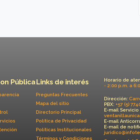
Horario de ate
on Pública
Links de interés
- 2:00 p.m. a 6:
parencia
Preguntas Frecuentes
Dirección:
Carre
Mapa del sitio
PBX:
+57 (5) 77
E-mail Servicio
trol
Directorio Principal
ventanillaunic
rvicios
Política de Privacidad
E-mail Anticorr
E-mail de notif
tención
Políticas Institucionales
juridico@infot
Términos y Condiciones