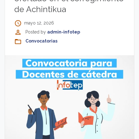
de Achintikua
access_time
mayo 12, 2026
perm_identity
Posted by
admin-infotep
folder_open
Convocatorias