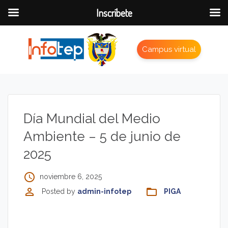
Inscríbete
Campus virtual
Día Mundial del Medio
Ambiente – 5 de junio de
2025
access_time
noviembre 6, 2025
perm_identity
folder_open
Posted by
admin-infotep
PIGA