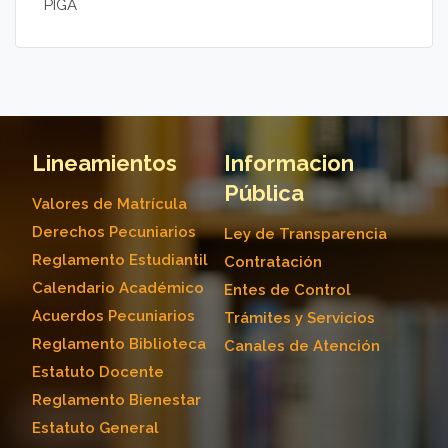
PIGA
Lineamientos
Informacion
Pública
Valores de Matrícula
Derechos Pecuniarios
Ley de Transparencia
Reglamento Estudiantil
Contratación
Calendario Académico
Entes de Control
Acuerdos Pecuniarios
Trámites y Servicios
Reglamento Biblioteca
Canales de Atención
Estatuto Docente
Reglamento Bienestar
Estatuto General