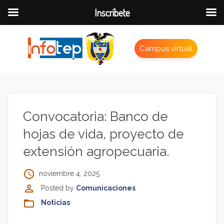
Inscríbete
Campus virtual
Convocatoria: Banco de
hojas de vida, proyecto de
extensión agropecuaria.
access_time
noviembre 4, 2025
perm_identity
Posted by
Comunicaciones
folder_open
Noticias