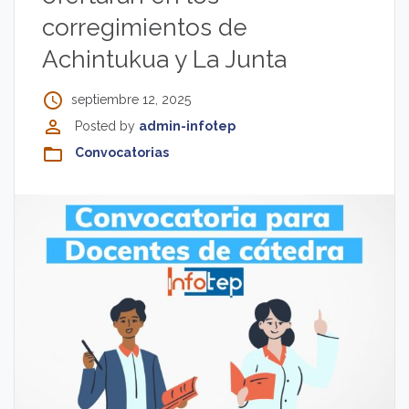
corregimientos de
Achintukua y La Junta
access_time
septiembre 12, 2025
perm_identity
Posted by
admin-infotep
folder_open
Convocatorias