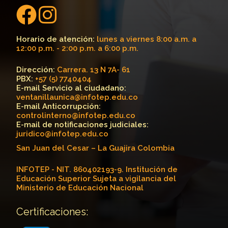
Horario de atención:
lunes a viernes 8:00 a.m. a
12:00 p.m. - 2:00 p.m. a 6:00 p.m.
Dirección:
Carrera. 13 N 7A- 61
PBX:
+57 (5) 7740404
E-mail Servicio al ciudadano:
ventanillaunica@infotep.edu.co
E-mail Anticorrupción:
controlinterno@infotep.edu.co
E-mail de notificaciones judiciales:
juridico@infotep.edu.co
San Juan del Cesar – La Guajira Colombia
INFOTEP - NIT. 860402193-9. Institución de
Educación Superior Sujeta a vigilancia del
Ministerio de Educación Nacional
Certificaciones: