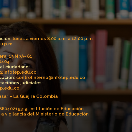
nción:
lunes a viernes 8:00 a.m. a 12:00 p.m.
00 p.m.
ra. 13 N 7A- 61
40404
 al ciudadano:
a@infotep.edu.co
upción:
controlinterno@infotep.edu.co
icaciones judiciales:
ep.edu.co
esar – La Guajira Colombia
860402193-9. Institución de Educación
 a vigilancia del Ministerio de Educación