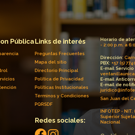
Horario de ate
on Pública
Links de interés
- 2:00 p.m. a 6:
parencia
Preguntas Frecuentes
Dirección:
Carre
Mapa del sitio
PBX:
+57 (5) 77
E-mail Servicio
trol
Directorio Principal
ventanillaunic
rvicios
Política de Privacidad
E-mail Anticorr
E-mail de notif
tención
Políticas Institucionales
juridico@infot
Términos y Condiciones
San Juan del C
PQRSDF
INFOTEP - NIT. 
Superior Sujeta
Redes sociales:
Nacional