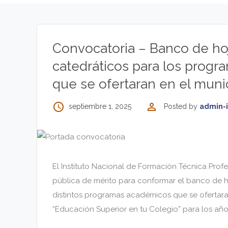
Convocatoria – Banco de ho
catedráticos para los progr
que se ofertaran en el munic
access_time
perm_identity
septiembre 1, 2025
Posted by
admin-
El Instituto Nacional de Formación Técnica Prof
pública de mérito para conformar el banco de h
distintos programas académicos que se ofertaran 
“Educación Superior en tu Colegio” para los año