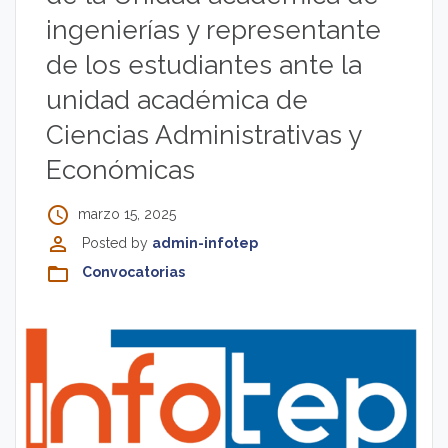
ingenierías y representante
de los estudiantes ante la
unidad académica de
Ciencias Administrativas y
Económicas
access_time
marzo 15, 2025
perm_identity
Posted by
admin-infotep
folder_open
Convocatorias